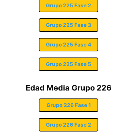
Grupo 225 Fase 2
Grupo 225 Fase 3
Grupo 225 Fase 4
Grupo 225 Fase 5
Edad Media Grupo 226
Grupo 226 Fase 1
Grupo 226 Fase 2