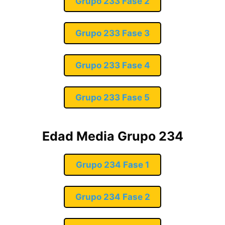
Grupo 233 Fase 2
Grupo 233 Fase 3
Grupo 233 Fase 4
Grupo 233 Fase 5
Edad Media Grupo 234
Grupo 234 Fase 1
Grupo 234 Fase 2