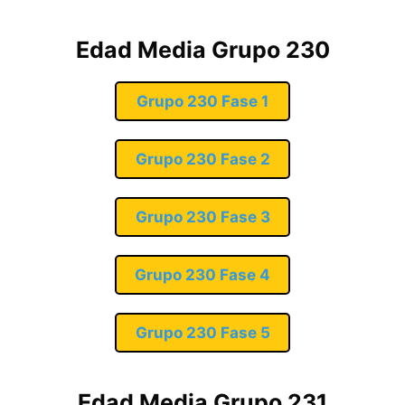
Edad Media Grupo 230
Grupo 230 Fase 1
Grupo 230 Fase 2
Grupo 230 Fase 3
Grupo 230 Fase 4
Grupo 230 Fase 5
Edad Media Grupo 231