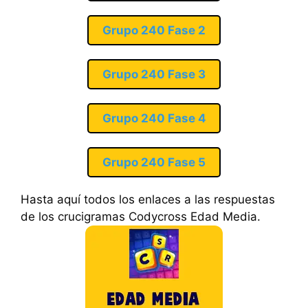
Grupo 240 Fase 2
Grupo 240 Fase 3
Grupo 240 Fase 4
Grupo 240 Fase 5
Hasta aquí todos los enlaces a las respuestas
de los crucigramas Codycross Edad Media.