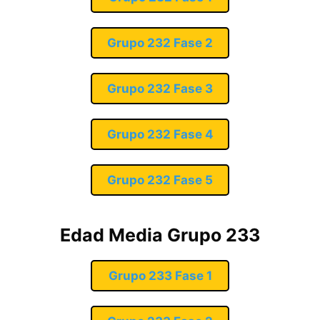
Grupo 232 Fase 2
Grupo 232 Fase 3
Grupo 232 Fase 4
Grupo 232 Fase 5
Edad Media Grupo 233
Grupo 233 Fase 1