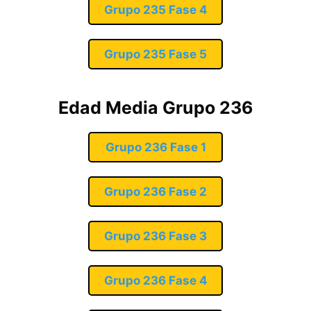
Grupo 235 Fase 4
Grupo 235 Fase 5
Edad Media Grupo 236
Grupo 236 Fase 1
Grupo 236 Fase 2
Grupo 236 Fase 3
Grupo 236 Fase 4