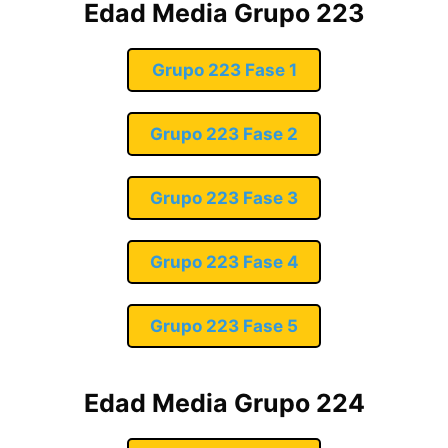
Edad Media Grupo 223
Grupo 223 Fase 1
Grupo 223 Fase 2
Grupo 223 Fase 3
Grupo 223 Fase 4
Grupo 223 Fase 5
Edad Media Grupo 224