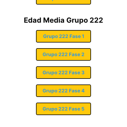
Edad Media Grupo 222
Grupo 222 Fase 1
Grupo 222 Fase 2
Grupo 222 Fase 3
Grupo 222 Fase 4
Grupo 222 Fase 5