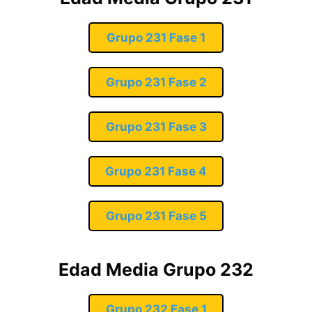
Grupo 231 Fase 1
Grupo 231 Fase 2
Grupo 231 Fase 3
Grupo 231 Fase 4
Grupo 231 Fase 5
Edad Media Grupo 232
Grupo 232 Fase 1