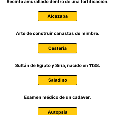
Recinto amurallado dentro de una fortificación.
Alcazaba
Arte de construir canastas de mimbre.
Cestería
Sultán de Egipto y Siria, nacido en 1138.
Saladino
Examen médico de un cadáver.
Autopsia