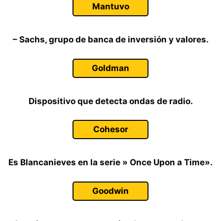
Mantuvo
– Sachs, grupo de banca de inversión y valores.
Goldman
Dispositivo que detecta ondas de radio.
Cohesor
Es Blancanieves en la serie » Once Upon a Time».
Goodwin