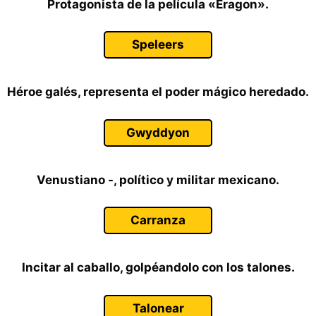
Protagonista de la película «Eragon».
Speleers
Héroe galés, representa el poder mágico heredado.
Gwyddyon
Venustiano -, político y militar mexicano.
Carranza
Incitar al caballo, golpéandolo con los talones.
Talonear