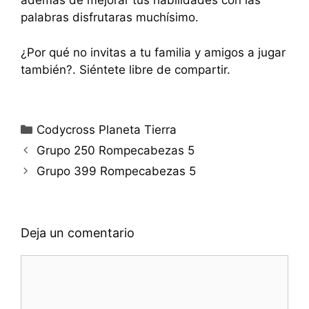
además de mejorar tus habilidades con las
palabras disfrutaras muchísimo.
¿Por qué no invitas a tu familia y amigos a jugar
también?. Siéntete libre de compartir.
Categorías
Codycross Planeta Tierra
Grupo 250 Rompecabezas 5
Grupo 399 Rompecabezas 5
Deja un comentario
Comentario